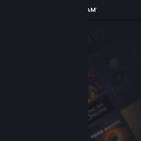
Conectează-te
Magazin
Comunitate
Despre
Asistență
Schimbă limba
Obține aplicația Steam pentru dispozitive mobile
Vezi site în versiunea pentru desktop