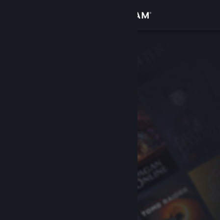
Conectează-te
Magazin
Comunitate
Despre
Asistență
Schimbă limba
Obține aplicația Steam pentru dispozitive mobile
Vezi site în versiunea pentru desktop