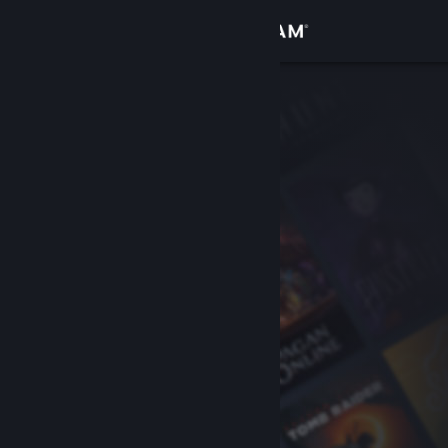
Conectează-te
Magazin
Comunitate
Despre
Asistență
Schimbă limba
Obține aplicația Steam pentru dispozitive mobile
Vezi site în versiunea pentru desktop