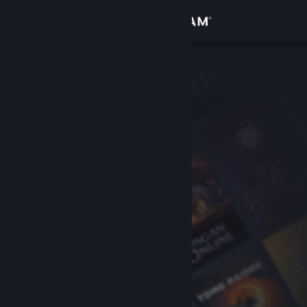
Conectează-te
Magazin
Comunitate
Despre
Asistență
Schimbă limba
Obține aplicația Steam pentru dispozitive mobile
Vezi site în versiunea pentru desktop