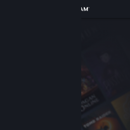
Conectează-te
Magazin
Comunitate
Despre
Asistență
Schimbă limba
Obține aplicația Steam pentru dispozitive mobile
Vezi site în versiunea pentru desktop