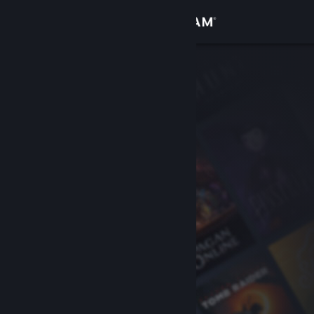
Conectează-te
Magazin
Comunitate
Despre
Asistență
Schimbă limba
Obține aplicația Steam pentru dispozitive mobile
Vezi site în versiunea pentru desktop