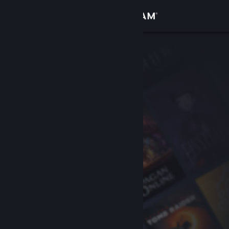
Conectează-te
Magazin
Comunitate
Despre
Asistență
Schimbă limba
Obține aplicația Steam pentru dispozitive mobile
Vezi site în versiunea pentru desktop