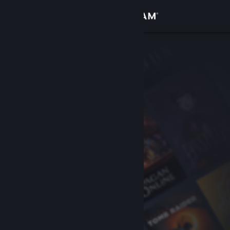
Conectează-te
Magazin
Comunitate
Despre
Asistență
Schimbă limba
Obține aplicația Steam pentru dispozitive mobile
Vezi site în versiunea pentru desktop