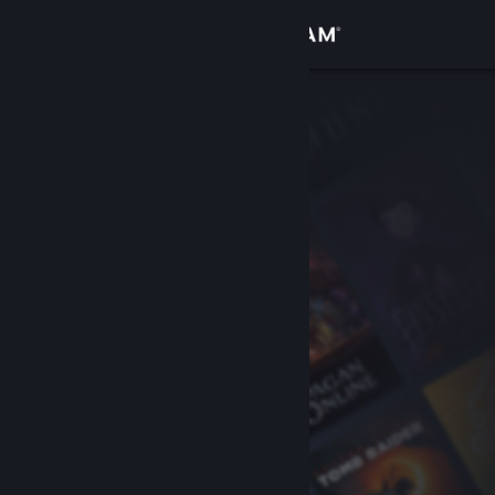
Conectează-te
Magazin
Comunitate
Despre
Asistență
Schimbă limba
Obține aplicația Steam pentru dispozitive mobile
Vezi site în versiunea pentru desktop