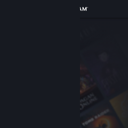
Conectează-te
Magazin
Comunitate
Despre
Asistență
Schimbă limba
Obține aplicația Steam pentru dispozitive mobile
Vezi site în versiunea pentru desktop