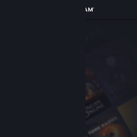
Conectează-te
Magazin
Comunitate
Despre
Asistență
Schimbă limba
Obține aplicația Steam pentru dispozitive mobile
Vezi site în versiunea pentru desktop