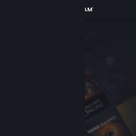
Conectează-te
Magazin
Comunitate
Despre
Asistență
Schimbă limba
Obține aplicația Steam pentru dispozitive mobile
Vezi site în versiunea pentru desktop