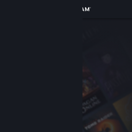
Conectează-te
Magazin
Comunitate
Despre
Asistență
Schimbă limba
Obține aplicația Steam pentru dispozitive mobile
Vezi site în versiunea pentru desktop