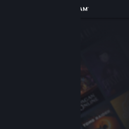
Conectează-te
Magazin
Comunitate
Despre
Asistență
Schimbă limba
Obține aplicația Steam pentru dispozitive mobile
Vezi site în versiunea pentru desktop