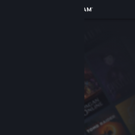
Conectează-te
Magazin
Comunitate
Despre
Asistență
Schimbă limba
Obține aplicația Steam pentru dispozitive mobile
Vezi site în versiunea pentru desktop