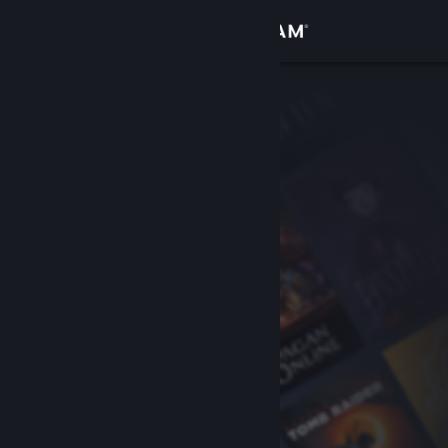
Conectează-te
Magazin
Comunitate
Despre
Asistență
Schimbă limba
Obține aplicația Steam pentru dispozitive mobile
Vezi site în versiunea pentru desktop