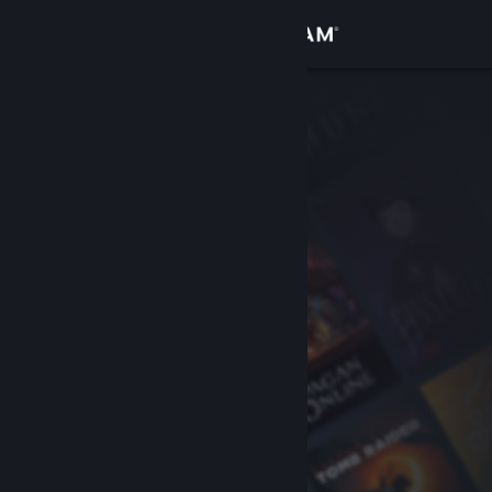
Conectează-te
Magazin
Comunitate
Despre
Asistență
Schimbă limba
Obține aplicația Steam pentru dispozitive mobile
Vezi site în versiunea pentru desktop