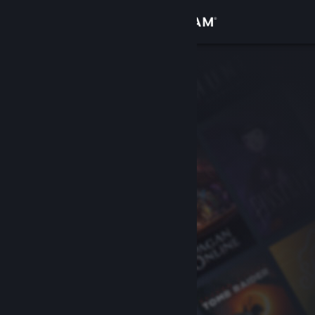
Conectează-te
Magazin
Comunitate
Despre
Asistență
Schimbă limba
Obține aplicația Steam pentru dispozitive mobile
Vezi site în versiunea pentru desktop