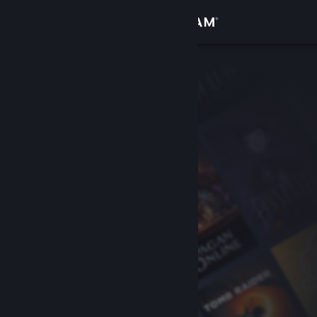
Conectează-te
Magazin
Comunitate
Despre
Asistență
Schimbă limba
Obține aplicația Steam pentru dispozitive mobile
Vezi site în versiunea pentru desktop