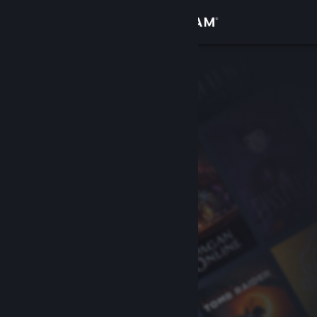
Conectează-te
Magazin
Comunitate
Despre
Asistență
Schimbă limba
Obține aplicația Steam pentru dispozitive mobile
Vezi site în versiunea pentru desktop