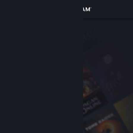
Conectează-te
Magazin
Comunitate
Despre
Asistență
Schimbă limba
Obține aplicația Steam pentru dispozitive mobile
Vezi site în versiunea pentru desktop