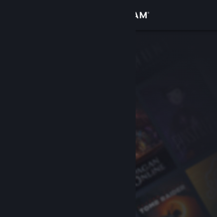
Conectează-te
Magazin
Comunitate
Despre
Asistență
Schimbă limba
Obține aplicația Steam pentru dispozitive mobile
Vezi site în versiunea pentru desktop