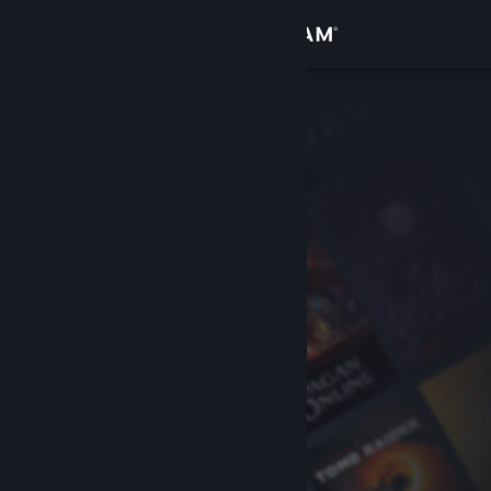
Conectează-te
Magazin
Comunitate
Despre
Asistență
Schimbă limba
Obține aplicația Steam pentru dispozitive mobile
Vezi site în versiunea pentru desktop