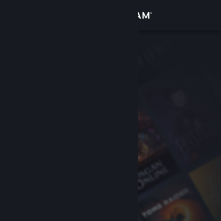
Conectează-te
Magazin
Comunitate
Despre
Asistență
Schimbă limba
Obține aplicația Steam pentru dispozitive mobile
Vezi site în versiunea pentru desktop