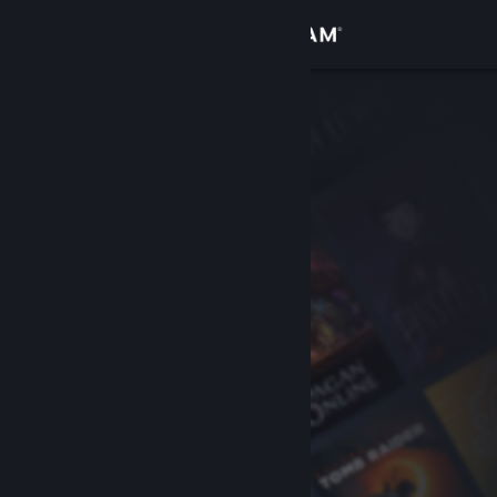
Conectează-te
Magazin
Comunitate
Despre
Asistență
Schimbă limba
Obține aplicația Steam pentru dispozitive mobile
Vezi site în versiunea pentru desktop