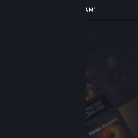
Conectează-te
Magazin
Comunitate
Despre
Asistență
Schimbă limba
Obține aplicația Steam pentru dispozitive mobile
Vezi site în versiunea pentru desktop