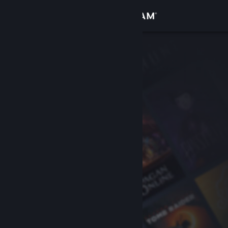
Conectează-te
Magazin
Comunitate
Despre
Asistență
Schimbă limba
Obține aplicația Steam pentru dispozitive mobile
Vezi site în versiunea pentru desktop