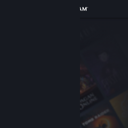
Conectează-te
Magazin
Comunitate
Despre
Asistență
Schimbă limba
Obține aplicația Steam pentru dispozitive mobile
Vezi site în versiunea pentru desktop