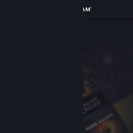
Conectează-te
Magazin
Comunitate
Despre
Asistență
Schimbă limba
Obține aplicația Steam pentru dispozitive mobile
Vezi site în versiunea pentru desktop