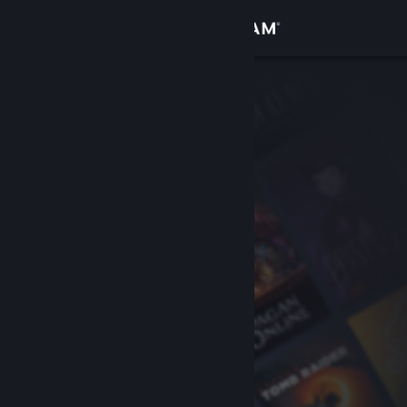
Conectează-te
Magazin
Comunitate
Despre
Asistență
Schimbă limba
Obține aplicația Steam pentru dispozitive mobile
Vezi site în versiunea pentru desktop