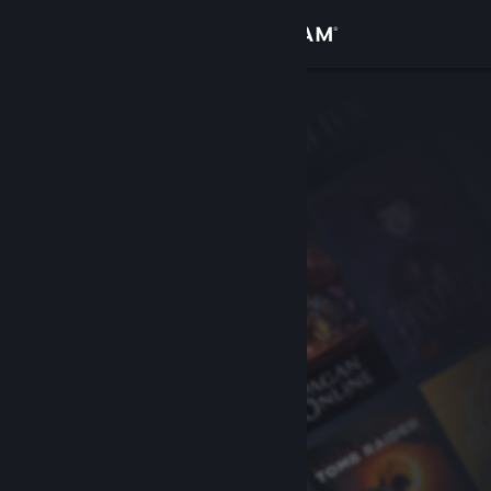
Conectează-te
Magazin
Comunitate
Despre
Asistență
Schimbă limba
Obține aplicația Steam pentru dispozitive mobile
Vezi site în versiunea pentru desktop