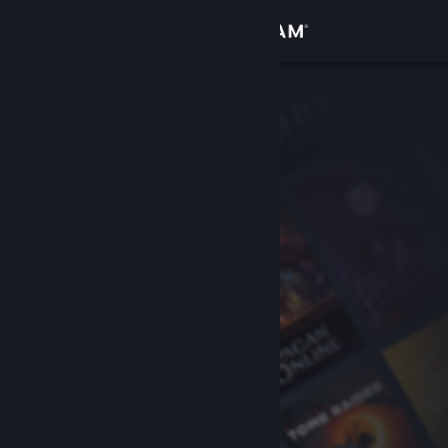
Conectează-te
Magazin
Comunitate
Despre
Asistență
Schimbă limba
Obține aplicația Steam pentru dispozitive mobile
Vezi site în versiunea pentru desktop