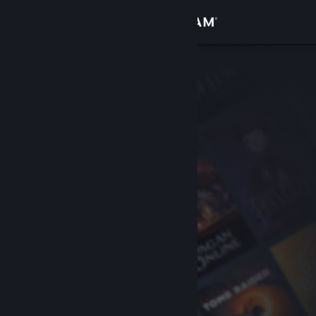
Conectează-te
Magazin
Comunitate
Despre
Asistență
Schimbă limba
Obține aplicația Steam pentru dispozitive mobile
Vezi site în versiunea pentru desktop