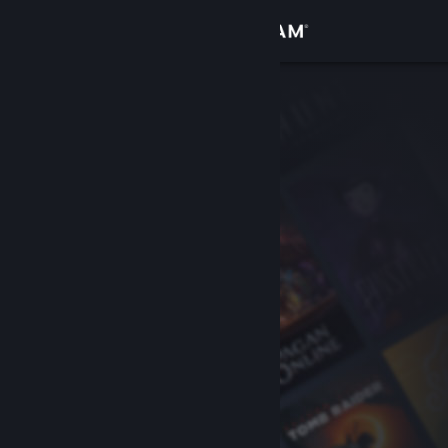
Conectează-te
Magazin
Comunitate
Despre
Asistență
Schimbă limba
Obține aplicația Steam pentru dispozitive mobile
Vezi site în versiunea pentru desktop