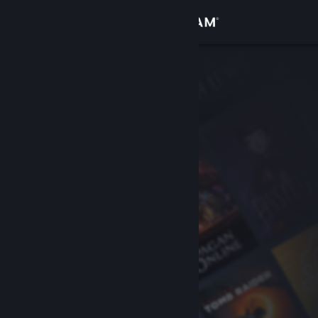
Conectează-te
Magazin
Comunitate
Despre
Asistență
Schimbă limba
Obține aplicația Steam pentru dispozitive mobile
Vezi site în versiunea pentru desktop