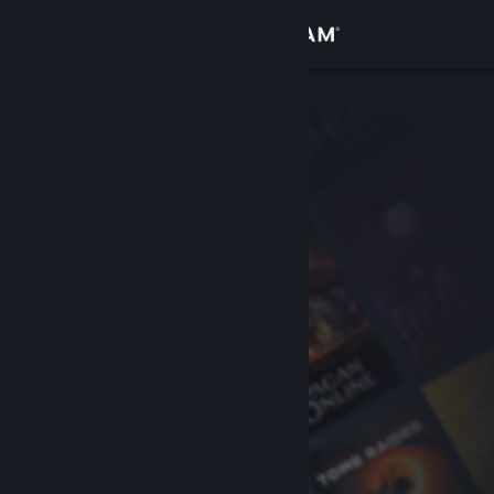
Conectează-te
Magazin
Comunitate
Despre
Asistență
Schimbă limba
Obține aplicația Steam pentru dispozitive mobile
Vezi site în versiunea pentru desktop