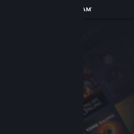
Conectează-te
Magazin
Comunitate
Despre
Asistență
Schimbă limba
Obține aplicația Steam pentru dispozitive mobile
Vezi site în versiunea pentru desktop