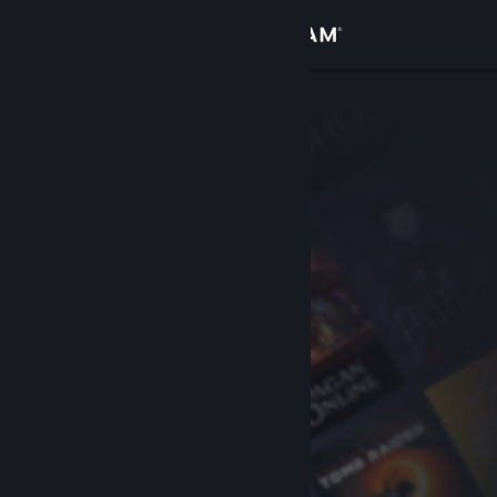
Conectează-te
Magazin
Comunitate
Despre
Asistență
Schimbă limba
Obține aplicația Steam pentru dispozitive mobile
Vezi site în versiunea pentru desktop