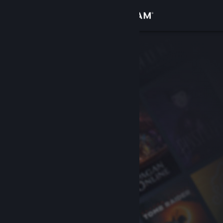
Conectează-te
Magazin
Comunitate
Despre
Asistență
Schimbă limba
Obține aplicația Steam pentru dispozitive mobile
Vezi site în versiunea pentru desktop