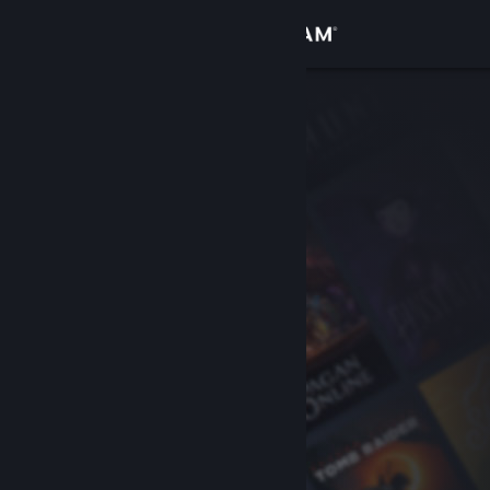
Conectează-te
Magazin
Comunitate
Despre
Asistență
Schimbă limba
Obține aplicația Steam pentru dispozitive mobile
Vezi site în versiunea pentru desktop