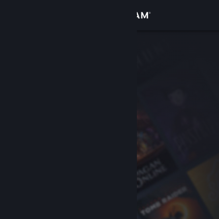
Conectează-te
Magazin
Comunitate
Despre
Asistență
Schimbă limba
Obține aplicația Steam pentru dispozitive mobile
Vezi site în versiunea pentru desktop