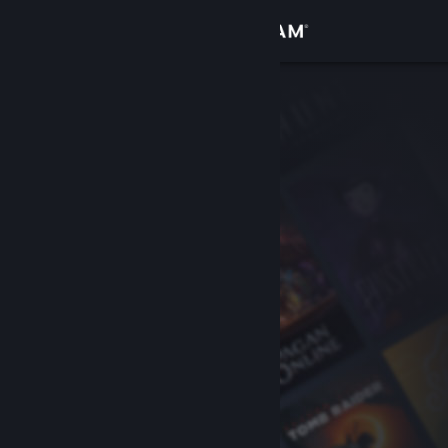
Conectează-te
Magazin
Comunitate
Despre
Asistență
Schimbă limba
Obține aplicația Steam pentru dispozitive mobile
Vezi site în versiunea pentru desktop