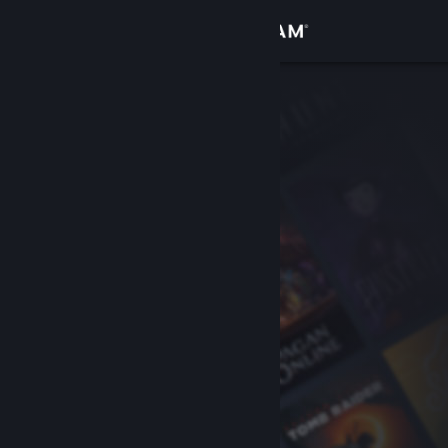
Conectează-te
Magazin
Comunitate
Despre
Asistență
Schimbă limba
Obține aplicația Steam pentru dispozitive mobile
Vezi site în versiunea pentru desktop