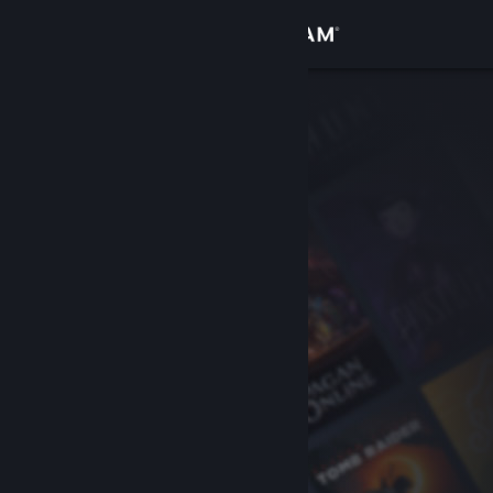
Conectează-te
Magazin
Comunitate
Despre
Asistență
Schimbă limba
Obține aplicația Steam pentru dispozitive mobile
Vezi site în versiunea pentru desktop