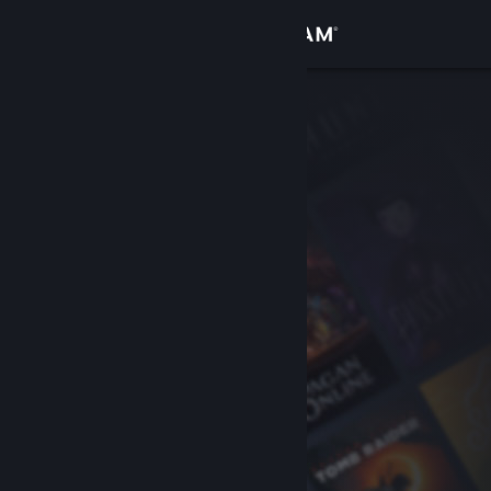
Conectează-te
Magazin
Comunitate
Despre
Asistență
Schimbă limba
Obține aplicația Steam pentru dispozitive mobile
Vezi site în versiunea pentru desktop