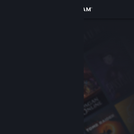
Conectează-te
Magazin
Comunitate
Despre
Asistență
Schimbă limba
Obține aplicația Steam pentru dispozitive mobile
Vezi site în versiunea pentru desktop