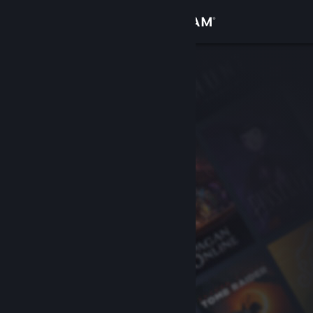
Conectează-te
Magazin
Comunitate
Despre
Asistență
Schimbă limba
Obține aplicația Steam pentru dispozitive mobile
Vezi site în versiunea pentru desktop