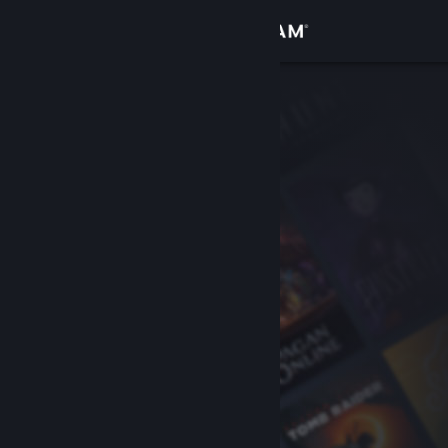
Conectează-te
Magazin
Comunitate
Despre
Asistență
Schimbă limba
Obține aplicația Steam pentru dispozitive mobile
Vezi site în versiunea pentru desktop