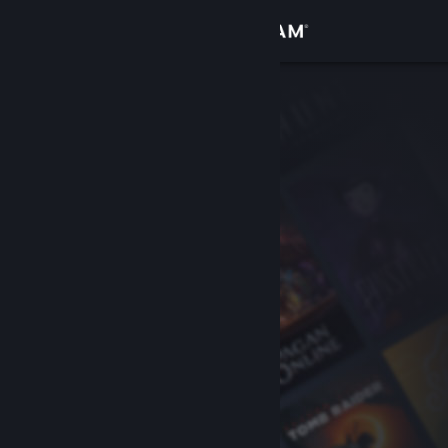
Conectează-te
Magazin
Comunitate
Despre
Asistență
Schimbă limba
Obține aplicația Steam pentru dispozitive mobile
Vezi site în versiunea pentru desktop