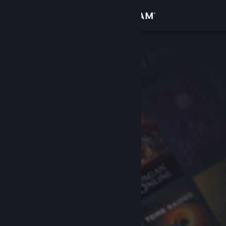
Conectează-te
Magazin
Comunitate
Despre
Asistență
Schimbă limba
Obține aplicația Steam pentru dispozitive mobile
Vezi site în versiunea pentru desktop